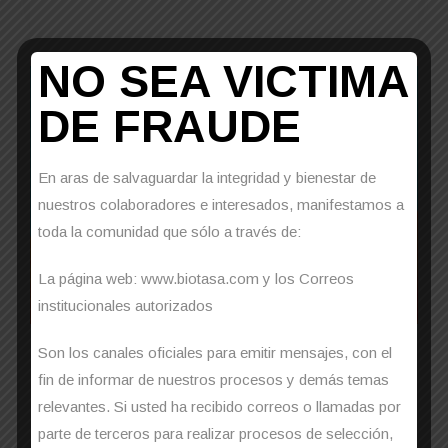
NO SEA VICTIMA
DE FRAUDE
En aras de salvaguardar la integridad y bienestar de
nuestros colaboradores e interesados, manifestamos a
toda la comunidad que sólo a través de:
La página web: www.biotasa.com y los Correos
institucionales autorizados
Son los canales oficiales para emitir mensajes, con el
Día del Medio Ambiente
fin de informar de nuestros procesos y demás temas
relevantes. Si usted ha recibido correos o llamadas por
Miércoles 24 de Abril de 2019 Un sinfín de
parte de terceros para realizar procesos de selección,
estrategias se crean a diario con el animo de