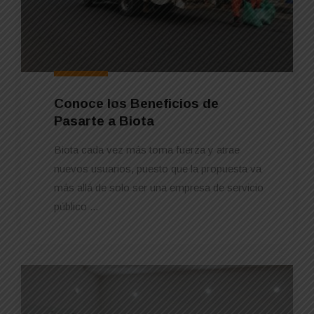
Conoce los Beneficios de
Pasarte a Biota
Biota cada vez más toma fuerza y atrae
nuevos usuarios, puesto que la propuesta va
más allá de solo ser una empresa de servicio
público ...