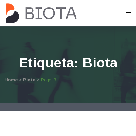
Skip
to
content
Etiqueta: Biota
Home
>
Biota
>
Page: 3